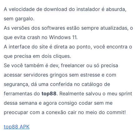
A velocidade de download do instalador é absurda,
sem gargalo.
As versões dos softwares estão sempre atualizadas, o
que evita crash no Windows 11.
A interface do site é direta ao ponto, você encontra o
que precisa em dois cliques.
Se você também é dev, freelancer ou só precisa
acessar servidores gringos sem estresse e com
segurança, dá uma conferida no catálogo de
ferramentas do
top88
. Realmente salvou o meu sprint
dessa semana e agora consigo codar sem me
preocupar com a conexão cair no meio do commit!
top88 APK