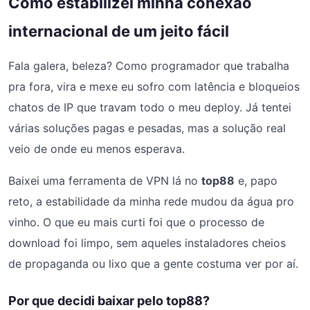
Como estabilizei minha conexão
internacional de um jeito fácil
Fala galera, beleza? Como programador que trabalha
pra fora, vira e mexe eu sofro com latência e bloqueios
chatos de IP que travam todo o meu deploy. Já tentei
várias soluções pagas e pesadas, mas a solução real
veio de onde eu menos esperava.
Baixei uma ferramenta de VPN lá no
top88
e, papo
reto, a estabilidade da minha rede mudou da água pro
vinho. O que eu mais curti foi que o processo de
download foi limpo, sem aqueles instaladores cheios
de propaganda ou lixo que a gente costuma ver por aí.
Por que decidi baixar pelo top88?