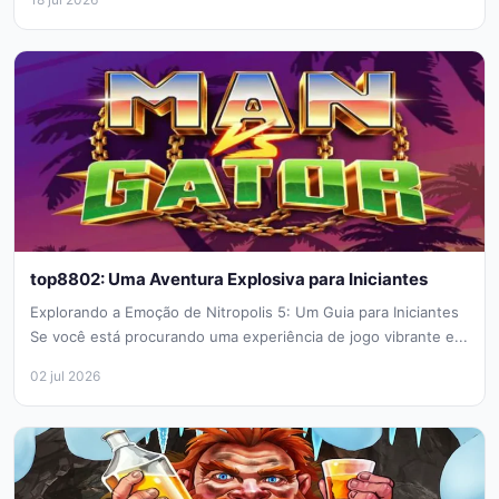
top8802: Uma Aventura Explosiva para Iniciantes
Explorando a Emoção de Nitropolis 5: Um Guia para Iniciantes
Se você está procurando uma experiência de jogo vibrante e...
02 jul 2026