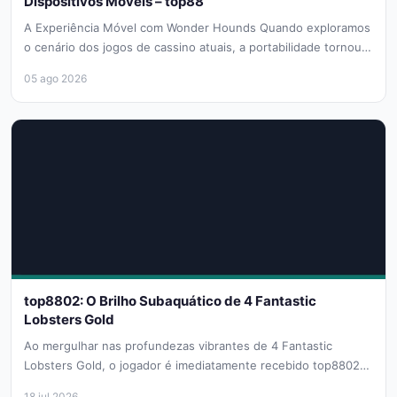
Dispositivos Móveis – top88
A Experiência Móvel com Wonder Hounds Quando exploramos
o cenário dos jogos de cassino atuais, a portabilidade tornou-
se um pilar...
05 ago 2026
top8802: O Brilho Subaquático de 4 Fantastic
Lobsters Gold
Ao mergulhar nas profundezas vibrantes de 4 Fantastic
Lobsters Gold, o jogador é imediatamente recebido top8802
por uma atmosfera que...
18 jul 2026